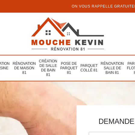
ON VOUS RAPPELLE GRATUIT
CRÉATION
ATION
RÉNOVATION
POSE DE
RÉNOVATION
PAR
DE SALLE
PARQUET
ISINE
DE MAISON
PARQUET
SALLE DE
FLO
DE BAIN
COLLÉ 81
1
81
81
BAIN 81
81
DEMANDE 