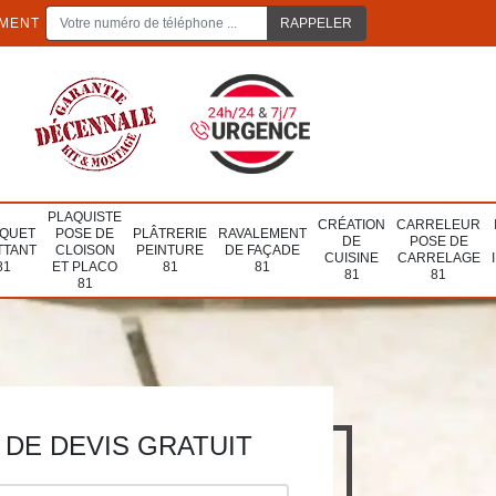
EMENT
PLAQUISTE
CRÉATION
CARRELEUR
QUET
POSE DE
PLÂTRERIE
RAVALEMENT
DE
POSE DE
TTANT
CLOISON
PEINTURE
DE FAÇADE
CUISINE
CARRELAGE
81
ET PLACO
81
81
81
81
81
DE DEVIS GRATUIT