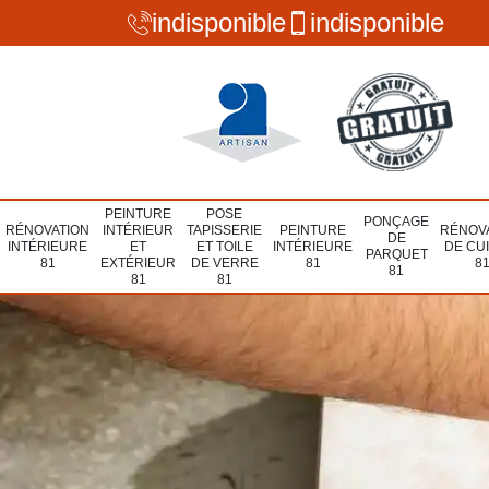
indisponible
indisponible
PEINTURE
POSE
PONÇAGE
RÉNOVATION
INTÉRIEUR
TAPISSERIE
PEINTURE
RÉNOV
DE
INTÉRIEURE
ET
ET TOILE
INTÉRIEURE
DE CU
PARQUET
81
EXTÉRIEUR
DE VERRE
81
8
81
81
81