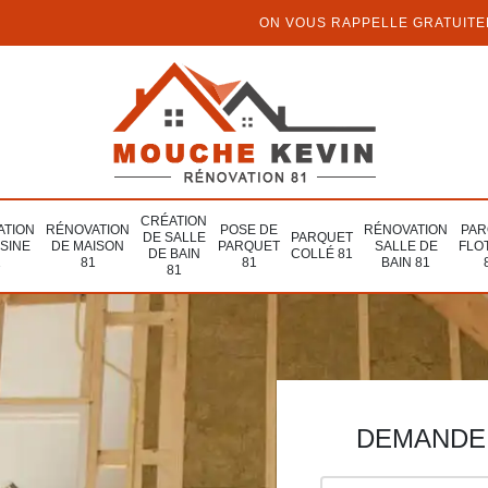
ON VOUS RAPPELLE GRATUIT
CRÉATION
ATION
RÉNOVATION
POSE DE
RÉNOVATION
PAR
DE SALLE
PARQUET
ISINE
DE MAISON
PARQUET
SALLE DE
FLO
DE BAIN
COLLÉ 81
1
81
81
BAIN 81
81
DEMANDE 