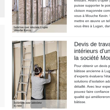
existant. Avant d’opter
puisse supporter le po
cloison maçonnée comme
vous à Mouche Kevin. U
mettre en œuvre un tel p
vous êtes à Lugan, da
Devis de trav
intérieurs d’u
la société Mo
Pour obtenir un devis p
bâtisse ancienne à Lug
d'experts évaluera l'ét
solutions d'isolation a
détaillé. Avec leur exp
pouvez faire confiance 
qualité qui amélioreront
bâtisse.