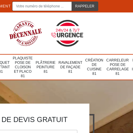
EMENT
PLAQUISTE
CRÉATION
CARRELEUR
QUET
POSE DE
PLÂTRERIE
RAVALEMENT
DE
POSE DE
TTANT
CLOISON
PEINTURE
DE FAÇADE
CUISINE
CARRELAGE
81
ET PLACO
81
81
81
81
81
DE DEVIS GRATUIT