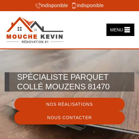
indisponible
indisponible
MENU
SPÉCIALISTE PARQUET
COLLÉ MOUZENS 81470
NOS RÉALISATIONS
NOUS CONTACTER