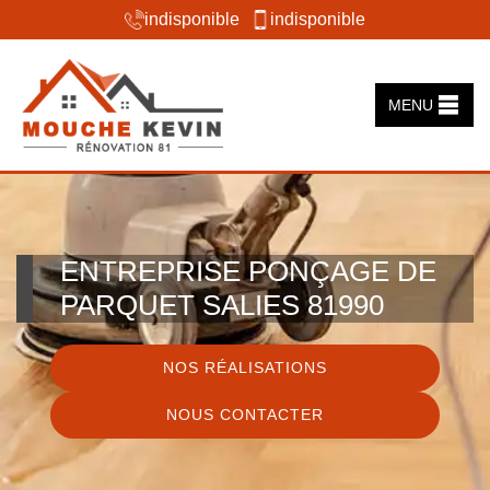
indisponible
indisponible
MENU
ENTREPRISE PONÇAGE DE
PARQUET SALIES 81990
NOS RÉALISATIONS
NOUS CONTACTER