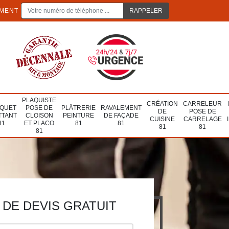
EMENT
PLAQUISTE
CRÉATION
CARRELEUR
QUET
POSE DE
PLÂTRERIE
RAVALEMENT
DE
POSE DE
TTANT
CLOISON
PEINTURE
DE FAÇADE
CUISINE
CARRELAGE
81
ET PLACO
81
81
81
81
81
DE DEVIS GRATUIT