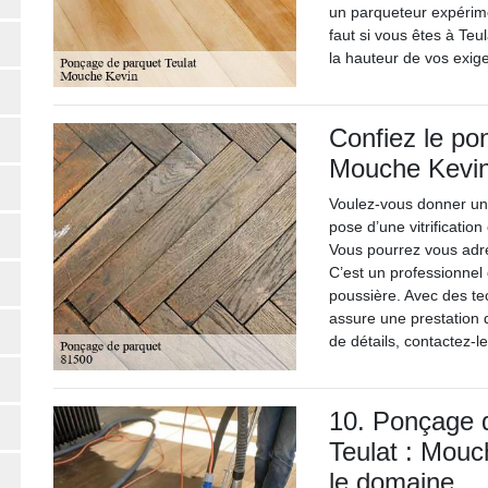
un parqueteur expérime
faut si vous êtes à Teu
la hauteur de vos exig
Confiez le po
Mouche Kevin
Voulez-vous donner un 
pose d’une vitrification
Vous pourrez vous adre
C’est un professionnel
poussière. Avec des tec
assure une prestation d
de détails, contactez-l
10. Ponçage 
Teulat : Mouc
le domaine