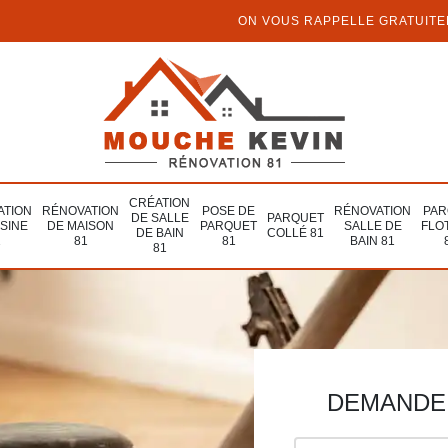
ON VOUS RAPPELLE GRATUIT
CRÉATION
ATION
RÉNOVATION
POSE DE
RÉNOVATION
PAR
DE SALLE
PARQUET
ISINE
DE MAISON
PARQUET
SALLE DE
FLO
DE BAIN
COLLÉ 81
1
81
81
BAIN 81
81
DEMANDE 