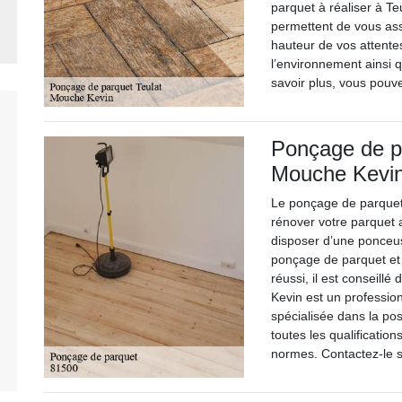
parquet à réaliser à Teu
permettent de vous ass
hauteur de vos attentes
l’environnement ainsi 
savoir plus, vous pouv
Ponçage de pa
Mouche Kevin
Le ponçage de parquet f
rénover votre parquet ava
disposer d’une ponceus
ponçage de parquet et
réussi, il est conseill
Kevin est un professio
spécialisée dans la pos
toutes les qualificati
normes. Contactez-le s