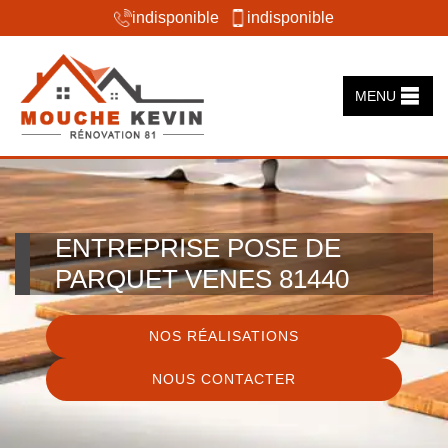
indisponible
indisponible
MENU
ENTREPRISE POSE DE
PARQUET VENES 81440
NOS RÉALISATIONS
NOUS CONTACTER