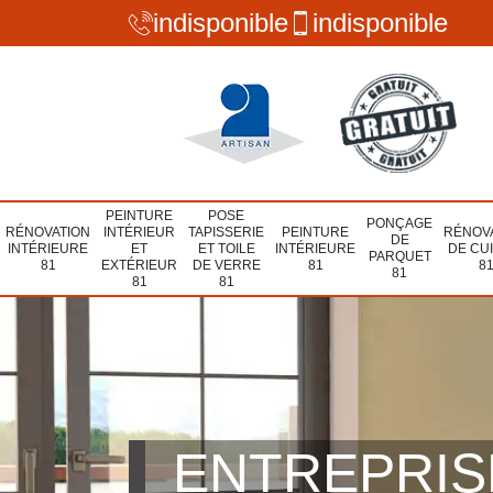
indisponible
indisponible
PEINTURE
POSE
PONÇAGE
RÉNOVATION
INTÉRIEUR
TAPISSERIE
PEINTURE
RÉNOV
DE
INTÉRIEURE
ET
ET TOILE
INTÉRIEURE
DE CU
PARQUET
81
EXTÉRIEUR
DE VERRE
81
8
81
81
81
ENTREPRIS