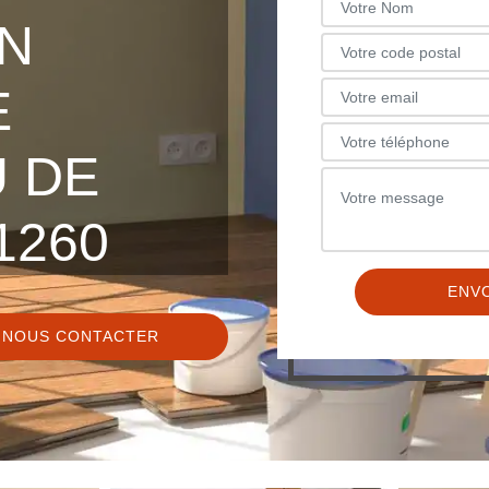
N
E
 DE
1260
NOUS CONTACTER