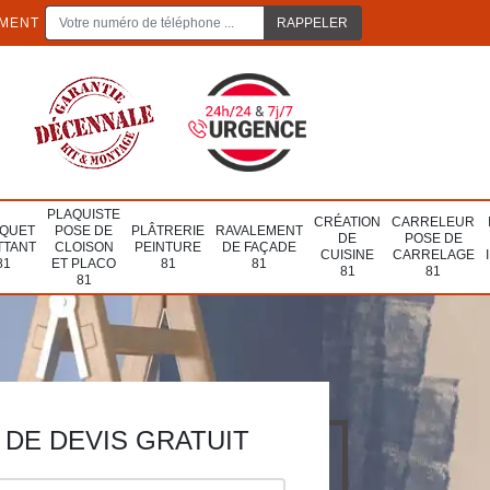
EMENT
PLAQUISTE
CRÉATION
CARRELEUR
QUET
POSE DE
PLÂTRERIE
RAVALEMENT
DE
POSE DE
TTANT
CLOISON
PEINTURE
DE FAÇADE
CUISINE
CARRELAGE
81
ET PLACO
81
81
81
81
81
DE DEVIS GRATUIT