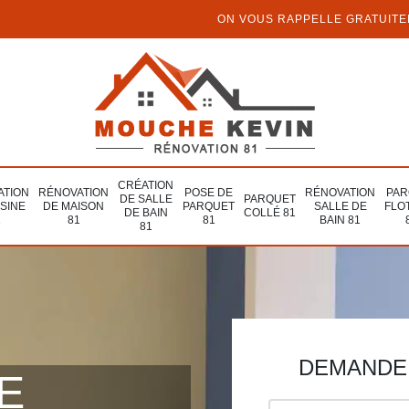
ON VOUS RAPPELLE GRATUIT
CRÉATION
ATION
RÉNOVATION
POSE DE
RÉNOVATION
PAR
DE SALLE
PARQUET
ISINE
DE MAISON
PARQUET
SALLE DE
FLO
DE BAIN
COLLÉ 81
1
81
81
BAIN 81
81
DEMANDE 
E