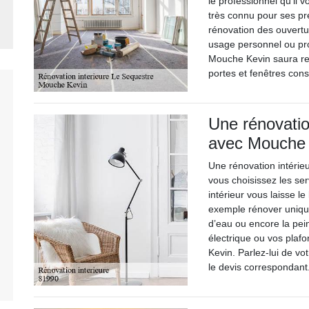
le professionnel qu’il v
très connu pour ses pre
rénovation des ouvertur
usage personnel ou pro
Mouche Kevin saura res
portes et fenêtres cons
Une rénovation
avec Mouche
Une rénovation intérie
vous choisissez les se
intérieur vous laisse le
exemple rénover unique
d’eau ou encore la pein
électrique ou vos plafo
Kevin. Parlez-lui de vot
le devis correspondant