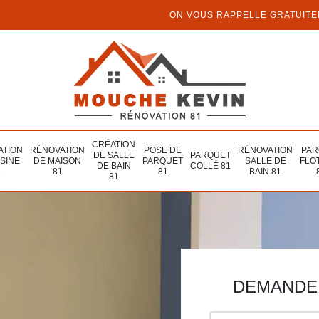
ON VOUS RAPPELLE GRATUIT
CRÉATION
ATION
RÉNOVATION
POSE DE
RÉNOVATION
PAR
DE SALLE
PARQUET
ISINE
DE MAISON
PARQUET
SALLE DE
FLO
DE BAIN
COLLÉ 81
1
81
81
BAIN 81
81
DEMANDE 