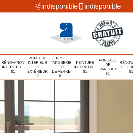
indisponible
indisponible
PEINTURE
POSE
PONÇAGE
RÉNOVATION
INTÉRIEUR
TAPISSERIE
PEINTURE
RÉNOV
DE
INTÉRIEURE
ET
ET TOILE
INTÉRIEURE
DE CU
PARQUET
81
EXTÉRIEUR
DE VERRE
81
8
81
81
81