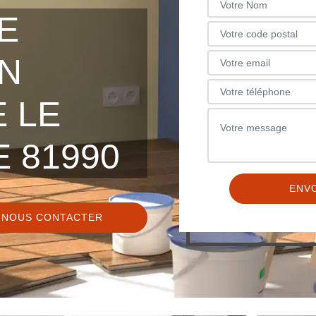
E
N
 LE
 81990
NOUS CONTACTER