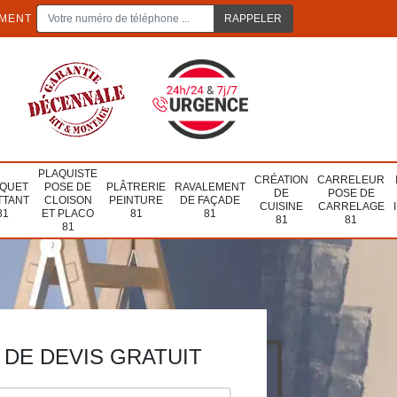
EMENT
PLAQUISTE
CRÉATION
CARRELEUR
QUET
POSE DE
PLÂTRERIE
RAVALEMENT
DE
POSE DE
TTANT
CLOISON
PEINTURE
DE FAÇADE
CUISINE
CARRELAGE
81
ET PLACO
81
81
81
81
81
DE DEVIS GRATUIT