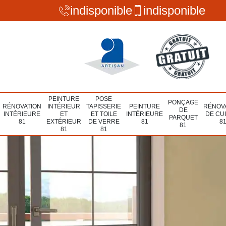
indisponible
indisponible
PEINTURE
POSE
PONÇAGE
RÉNOVATION
INTÉRIEUR
TAPISSERIE
PEINTURE
RÉNOV
DE
INTÉRIEURE
ET
ET TOILE
INTÉRIEURE
DE CU
PARQUET
81
EXTÉRIEUR
DE VERRE
81
8
81
81
81