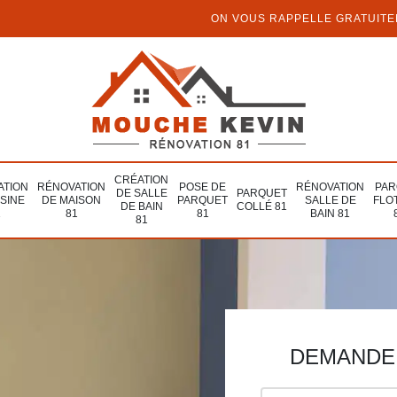
ON VOUS RAPPELLE GRATUIT
CRÉATION
ATION
RÉNOVATION
POSE DE
RÉNOVATION
PAR
DE SALLE
PARQUET
ISINE
DE MAISON
PARQUET
SALLE DE
FLO
DE BAIN
COLLÉ 81
1
81
81
BAIN 81
81
DEMANDE 