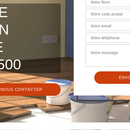
E
N
E
500
NOUS CONTACTER