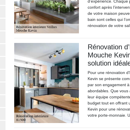
d’expérience. Chaque 
confort après l’interve
de votre maison peuven
bain sont celles qui l’o
rénovation de votre sa
Rénovation d’h
Mouche Kevin
solution idéal
Pour une rénovation d'
Kevin se présente comm
par son engagement à f
abordables. Que vous a
leur équipe compétente
budget tout en offrant
Kevin pour une rénovat
votre porte-monnaie. U