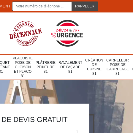
EMENT
PLAQUISTE
CRÉATION
CARRELEUR
QUET
POSE DE
PLÂTRERIE
RAVALEMENT
DE
POSE DE
TTANT
CLOISON
PEINTURE
DE FAÇADE
CUISINE
CARRELAGE
81
ET PLACO
81
81
81
81
81
DE DEVIS GRATUIT