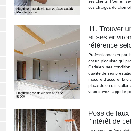
ses clients. Pour en sa
ses chargés de clientèl
11. Trouver u
et ses enviro
référence selo
Professionnels et part
est un plaquiste qui pr
Cadalen. ses conditions
qualité de ses prestati
mesure d’assurer la cr
placards ou d’installe
vous devez l’appeler p
Pose de faux 
l’intérêt de ce
La pose d'un faux pla