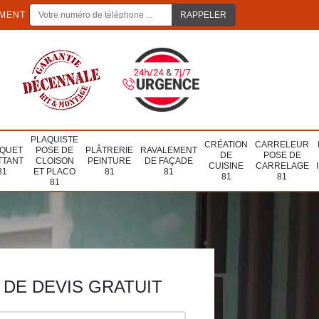
EMENT
PLAQUISTE
CRÉATION
CARRELEUR
QUET
POSE DE
PLÂTRERIE
RAVALEMENT
DE
POSE DE
TTANT
CLOISON
PEINTURE
DE FAÇADE
CUISINE
CARRELAGE
81
ET PLACO
81
81
81
81
81
DE DEVIS GRATUIT