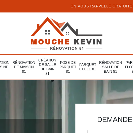
ON VOUS RAPPELLE GRATUIT
CRÉATION
ATION
RÉNOVATION
POSE DE
RÉNOVATION
PAR
DE SALLE
PARQUET
ISINE
DE MAISON
PARQUET
SALLE DE
FLO
DE BAIN
COLLÉ 81
1
81
81
BAIN 81
81
DEMANDE 