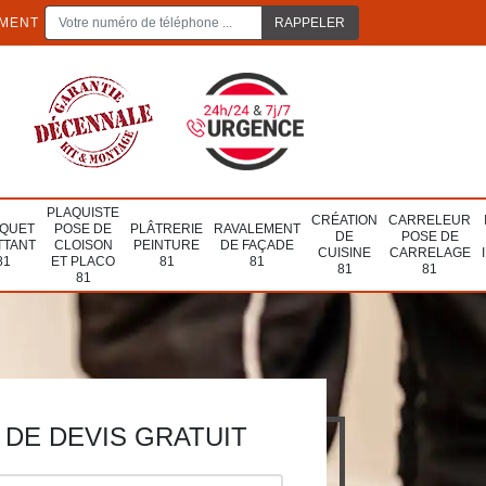
EMENT
PLAQUISTE
CRÉATION
CARRELEUR
QUET
POSE DE
PLÂTRERIE
RAVALEMENT
DE
POSE DE
TTANT
CLOISON
PEINTURE
DE FAÇADE
CUISINE
CARRELAGE
81
ET PLACO
81
81
81
81
81
DE DEVIS GRATUIT