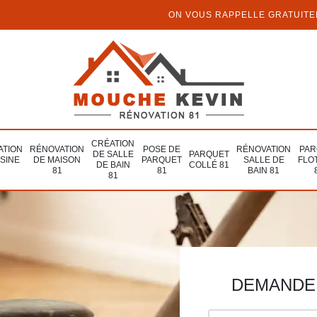
ON VOUS RAPPELLE GRATUIT
CRÉATION
ATION
RÉNOVATION
POSE DE
RÉNOVATION
PAR
DE SALLE
PARQUET
ISINE
DE MAISON
PARQUET
SALLE DE
FLO
DE BAIN
COLLÉ 81
1
81
81
BAIN 81
81
DEMANDE 